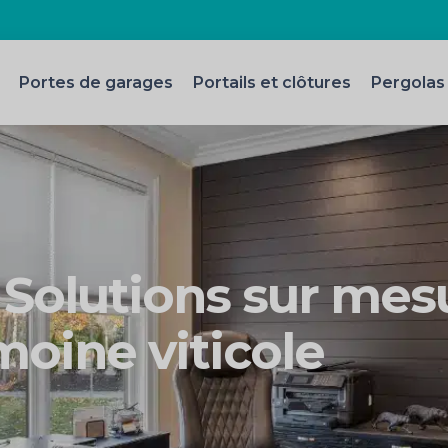
Portes de garages
Portails et clôtures
Pergolas
: Solutions sur mes
moine viticole