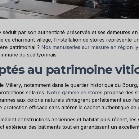
 séduit par son authenticité préservée et ses demeures en 
de ce charmant village, l’installation de stores représente un
ère patrimonial ?
Nos menuiseries sur mesure en région l
 commune du sud lyonnais.
tés au patrimoine vitic
 de Millery, notamment dans le quartier historique du Bour
protections solaires.
Notre gamme de stores
propose des so
 bannes aux coloris naturels s’intègrent parfaitement aux fa
ne protection efficace sans altérer le cachet authentique d
mêlent constructions anciennes et habitat plus récent, les 
pect extérieur des bâtiments tout en garantissant un excellent