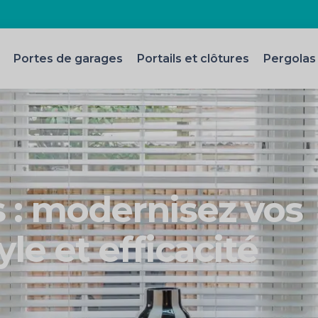
Portes de garages
Portails et clôtures
Pergolas
s : modernisez vos
yle et efficacité