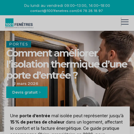
Du lundi au vendredi 09:00–13:00, 14:00–18:00
contact@1001fenetres.com
04 78 28 18 97
PORTES
Comment améliorer
l’isolation thermique d’une
porte d’entrée ?
2 mars 2026
Devis gratuit
Une
porte d’entrée
mal isolée peut représenter jusqu’à
15 % de pertes de chaleur
dans un logement, affectant
le confort et la facture énergétique. Ce guide pratique