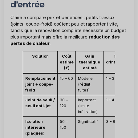
d’entrée
Claire a comparé prix et bénéfices : petits travaux
(joints, coupe-froid) coûtent peu et rapportent vite,
tandis que la rénovation complète nécessite un budget
plus important mais offre la meilleure
réduction des
pertes de chaleur
.
Solution
Coût
Gain
Temps
estimé
thermique
d’intervention
(€)
estimé
Remplacement
15 – 60
Modéré
1 – 3 h
joint + coupe-
(réduit
froid
fuites)
Joint de seuil /
30 –
Important
1 – 4 h
seuil anti-jet
120
(limite
infiltration)
Isolation
50 –
Significatif
3 – 8 h
intérieure
150
(plaques)