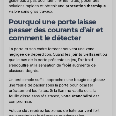
guide pas à pas pour identifier les fuites, poser des
solutions rapides et obtenir une
protection thermique
visible sans gros travaux.
Pourquoi une porte laisse
passer des courants d’air et
comment le détecter
La porte et son cadre forment souvent une zone
négligée de déperdition. Quand les
joints
vieillissent ou
que le bas de la porte présente un jeu, l’air froid
s’engouffre et la sensation de
froid
augmente de
plusieurs degrés.
Un test simple suffit : approchez une bougie ou glissez
une feuille de papier sous la porte pour localiser
précisément les fuites. Si la flamme vacille ou si la
feuille glisse sans résistance, votre
étanchéité
est
compromise.
Astuce clé : repérez les zones de fuite par vent fort
pour maximiser la détection et prioriser les