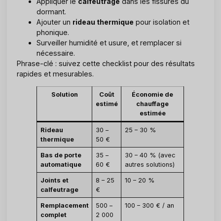
Appliquer le
calfeutrage
dans les fissures du
dormant.
Ajouter un
rideau thermique
pour isolation et
phonique.
Surveiller humidité et usure, et remplacer si
nécessaire.
Phrase-clé : suivez cette checklist pour des résultats
rapides et mesurables.
Solution
Coût
Économie de
estimé
chauffage
estimée
Rideau
30 –
25 – 30 %
thermique
50 €
Bas de porte
35 –
30 – 40 % (avec
automatique
60 €
autres solutions)
Joints et
8 – 25
10 – 20 %
calfeutrage
€
Remplacement
500 –
100 – 300 € / an
complet
2 000